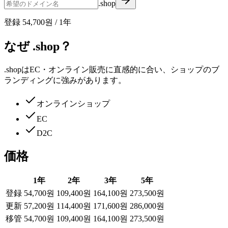
.shop
登録
54,700원
/
1
年
なぜ .shop？
.shopはEC・オンライン販売に直感的に合い、ショップのブ
ランディングに強みがあります。
オンラインショップ
EC
D2C
価格
1
年
2
年
3
年
5
年
登録
54,700원
109,400원
164,100원
273,500원
更新
57,200원
114,400원
171,600원
286,000원
移管
54,700원
109,400원
164,100원
273,500원