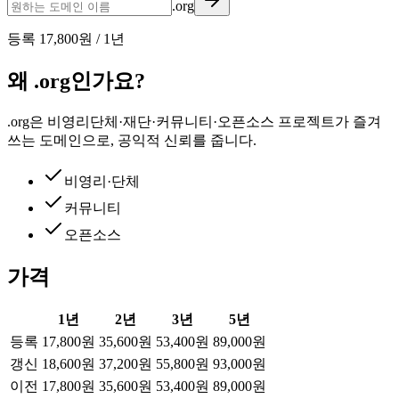
.org
등록
17,800원
/
1
년
왜 .org인가요?
.org은 비영리단체·재단·커뮤니티·오픈소스 프로젝트가 즐겨
쓰는 도메인으로, 공익적 신뢰를 줍니다.
비영리·단체
커뮤니티
오픈소스
가격
1
년
2
년
3
년
5
년
등록
17,800원
35,600원
53,400원
89,000원
갱신
18,600원
37,200원
55,800원
93,000원
이전
17,800원
35,600원
53,400원
89,000원