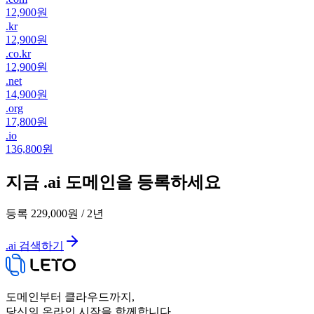
12,900원
.
kr
12,900원
.
co.kr
12,900원
.
net
14,900원
.
org
17,800원
.
io
136,800원
지금 .ai 도메인을 등록하세요
등록
229,000원
/
2
년
.ai 검색하기
도메인부터 클라우드까지,
당신의 온라인 시작을 함께합니다.