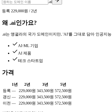
.ai
등록
229,000원
/
2
년
왜 .ai인가요?
.ai는 앵귈라의 국가 도메인이지만, 'AI'를 그대로 담아 인
AI·ML 기업
AI 제품
테크 스타트업
가격
1
년
2
년
3
년
5
년
등록
—
229,000원
343,500원
572,500원
갱신
—
229,000원
343,500원
572,500원
이전
—
229,000원
343,500원
572,500원